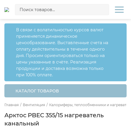
В связи с волатильностью курсов валют
применяется динамическое
ценообразование. Выставленные счета на
оплату действительны в течение одного
дня. Просим ориентироваться только на
цены указанные в счёте. Реализация
продукции и доставка возможна только
при 100% оплате.
КАТАЛОГ ТОВАРОВ
Главная
/
Вентиляция
/
Калориферы, теплообменники и нагревател
Арктос PBEC 355/15 нагреватель
канальный