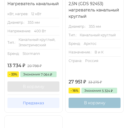
Нагреватель канальный
2,5N (GDS 92453)
нагреватель канальный
кВт, нагрев:
12 кВт
круглый
Диаметр.:
355 мм
Диаметр.:
355 мм
Напряжение:
400 Вт
Тип.:
Канальный круглый
Канальный круглый,
Тип.:
Бренд:
Арктос
Электрический
Назначение.:
В и К
Бренд:
Stormann
Страна:
Россия
13 734
₽
20 798
₽
- 33%
Экономия
7 064
₽
27 951
₽
33 275
₽
В корзину
- 16%
Экономия
5 324
₽
В корзину
Предзаказ