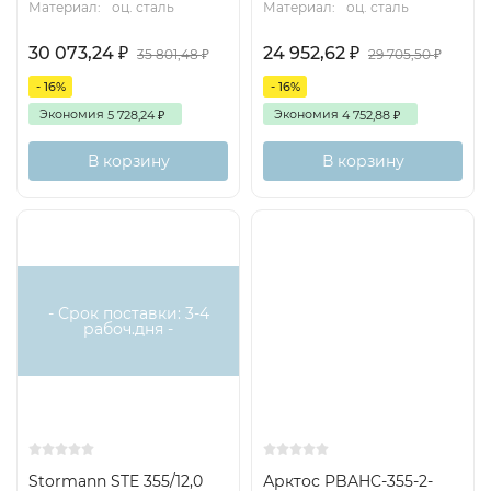
Материал:
оц. сталь
Материал:
оц. сталь
30 073,24
24 952,62
₽
₽
35 801,48
29 705,50
₽
₽
- 16%
- 16%
Экономия
Экономия
5 728,24
4 752,88
₽
₽
В корзину
В корзину
Есть
аналог
- Срок поставки: 3-4
рабоч.дня -
Stormann STE 355/12,0
Арктос PBAHC-355-2-