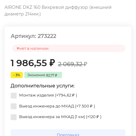
AIRONE DKZ 160 Вихревой диффузор (внешний
диаметр 214мм.)
Артикул:
273222
нет в наличии
1 986,55
₽
2 069,32
₽
- 3%
Экономия
82,77
₽
Дополнительные услуги:
Монтаж изделия (+
794,62
)
₽
Выезд инженера до МКАД (+
7 500
)
₽
Выезд инженера за МКАД (1 км) (+
120
)
₽
Предзаказ