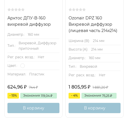
Арктос ДПУ-B-160
Ozonair DPZ 160
вихревой диффузор
Вихревой диффузор
(лицевая часть 214x214)
Диаметр.:
160 мм
Ширина (B):
214 мм
Вихревой, Диффузор
Тип.:
приточный
Высота (А):
214 мм
Рег. расх. возд.:
Нет
Диаметр.:
160 мм
Цвет.:
Тип.:
Вихревой
Материал:
Пластик
Рег. расх. возд.:
Нет
624,96
1 805,95
₽
₽
744
1 881,20
₽
₽
- 15%
Экономия
- 4%
Экономия
119,04
75,25
₽
₽
В корзину
В корзину