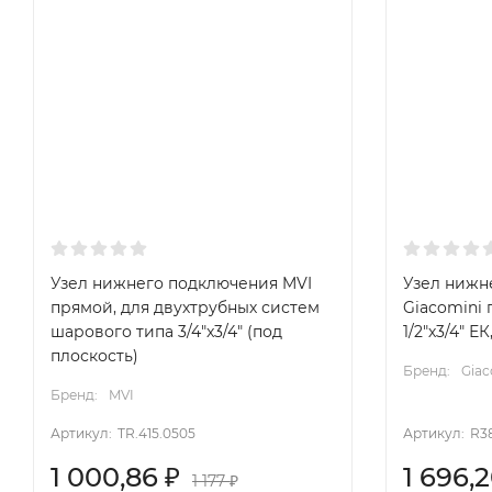
Узел нижнего подключения MVI
Узел нижн
прямой, для двухтрубных систем
Giacomini
шарового типа 3/4"x3/4" (под
1/2"х3/4" Е
плоскость)
Бренд:
Giac
Бренд:
MVI
Артикул:
TR.415.0505
Артикул:
R3
1 000,86
₽
1 696,
1 177
₽