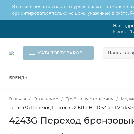
В связи с волатильностью курсов валют применяется
ориентироваться только на цены указанные в счёте. 
Наш адр
О нас
Услуги
Доставка и оплата
Москва, Дм
Обмен и возврат
Контакты
Корзина
КАТАЛОГ ТОВАРОВ
БРЕНДЫ
ВСЕ ДЛЯ МОНТАЖА И СЕРВИСА
К
ВОДОСНАБЖЕНИЕ
КАНАЛИЗА
Главная
/
Отопление
/
Трубы для отопления
/
Медны
/
4243G Переход бронзовый ВП х НР D 64 x 2 1/2" (1/30)
4243G Переход бронзовый В