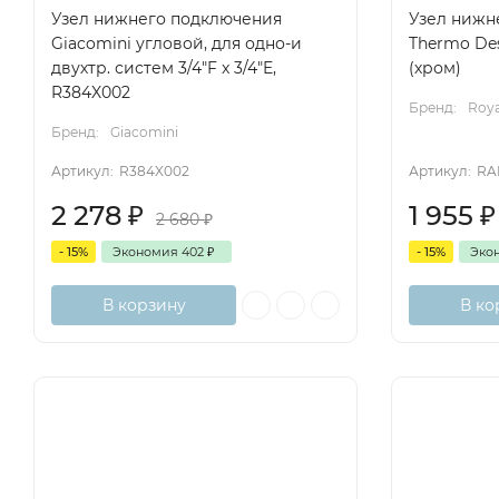
Узел нижнего подключения
Узел нижн
Giacomini угловой, для одно-и
Thermo Des
двухтр. систем 3/4"F x 3/4"E,
(хром)
R384X002
Бренд:
Roy
Бренд:
Giacomini
Артикул:
R384X002
Артикул:
RA
2 278
₽
1 955
₽
2 680
₽
- 15%
Экономия
402
₽
- 15%
Эко
В корзину
В ко