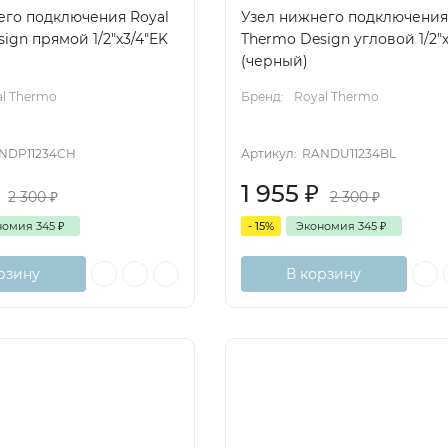
его подключения Royal
Узел нижнего подключения
ign прямой 1/2"х3/4"EK
Thermo Design угловой 1/2"х
(черный)
al Thermo
Бренд:
Royal Thermo
NDP11234CH
Артикул:
RANDU11234BL
1 955
₽
2 300
₽
2 300
₽
номия
345
₽
- 15%
Экономия
345
₽
рзину
В корзину