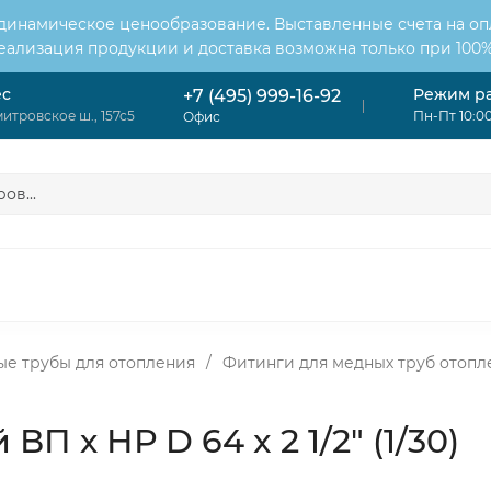
 динамическое ценообразование. Выставленные счета на оп
Реализация продукции и доставка возможна только при 100%
ес
Режим р
+7 (495) 999-16-92
итровское ш., 157с5
Пн-Пт 10:00
Офис
ОНДИЦИОНЕРЫ
ВЕНТИЛЯЦИЯ
ОТОПЛЕНИЕ
ЦИЯ
е трубы для отопления
/
Фитинги для медных труб отопл
П х НР D 64 x 2 1/2" (1/30)