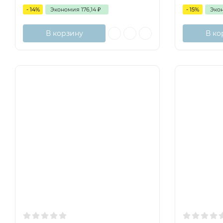
- 14%
Экономия
176,14
₽
- 15%
Эко
В корзину
В ко