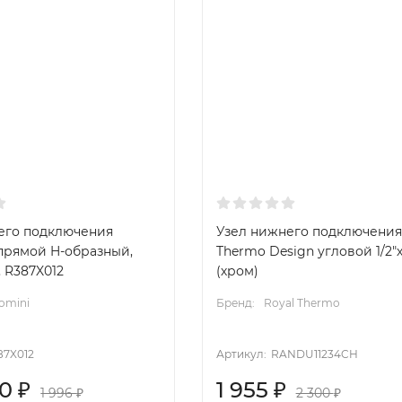
его подключения
Узел нижнего подключения
 прямой H-образный,
Thermo Design угловой 1/2"х
К, R387X012
(хром)
omini
Бренд:
Royal Thermo
87X012
Артикул:
RANDU11234CH
20
₽
1 955
₽
1 996
₽
2 300
₽