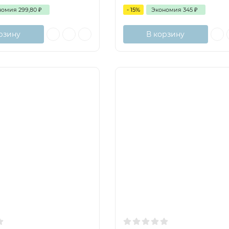
номия
299,80
₽
- 15%
Экономия
345
₽
рзину
В корзину