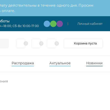
лату действительны в течение одного дня. Просим
 оплате.
аботы
Личный кабинет
—18:00; Сб-Вс 10:00-17:00
Корзина пуста
0
0
0
Распродажа
Актуальное
Новинки
ения