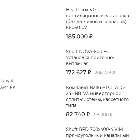
Healthbox 3.0
вентиляционная установка
(без датчиков и клапанов)
66060107
185 000
₽
Shuft NOVA-600 EC
Установка приточно-
вытяжная
172 627
₽
206 418
₽
 Royal
Комплект Ballu BLCI_A_C-
3/4" EK
24HN8_V3 инверторной
сплит-системы, кассетного
типа
82 740
₽
118 200
₽
Shuft RFD 700x400-4 VIM
прямоугольный канальный