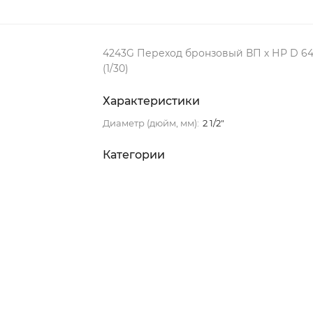
4243G Переход бронзовый ВП х НР D 64 
(1/30)
Характеристики
Диаметр (дюйм, мм):
2 1/2"
Категории