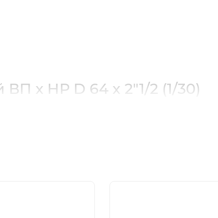
0)
П х НР D 64 x 2"1/2 (1/30)