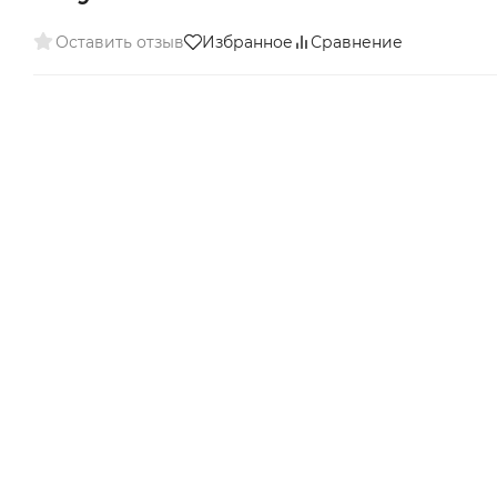
Оставить отзыв
Избранное
Сравнение
Есть
Снято с
производства
аналог