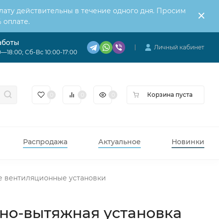
лату действительны в течение одного дня. Просим
 оплате.
аботы
Личный кабинет
—18:00; Сб-Вс 10:00-17:00
Корзина пуста
0
0
0
Распродажа
Актуальное
Новинки
е вентиляционные установки
чно-вытяжная установка​