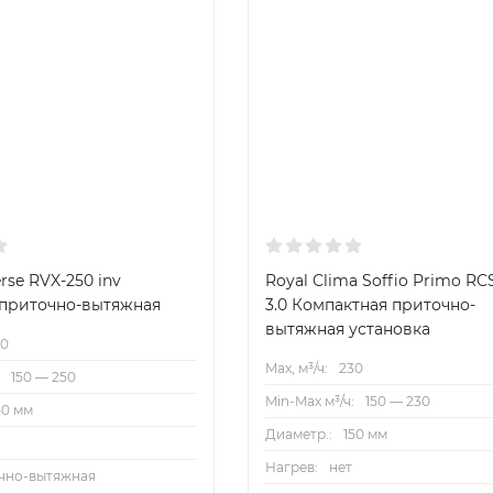
erse RVX-250 inv
Royal Clima Soffio Primo RC
 приточно-вытяжная
3.0 Компактная приточно-
вытяжная установка
50
Max, м³/ч:
230
:
150 — 250
Min-Max м³/ч:
150 — 230
50 мм
Диаметр.:
150 мм
Нагрев:
нет
чно-вытяжная