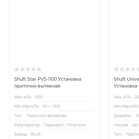
Размеры
Схема монтажа
Графики производительности
Shuft Star PVS-1100 Установка
Shuft Univ
приточно-вытяжная
Установка
Max, м³/ч:
1100
Max, м³/ч:
2
Min-Max м³/ч:
50 — 1100
Min-Max м³/ч
Тип.:
Приточно-вытяжная
Диаметр.:
1
Рекуператор:
Перекрест., Пластинч.
Нагрев:
нет
Бренд:
Shuft
Тип.:
Прито