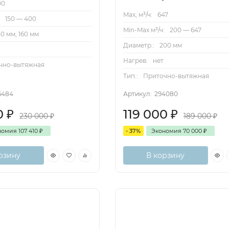
00
тно или в перевернутом положении) или вертикальный
Max, м³/ч:
647
:
150 — 400
Min-Max м³/ч:
200 — 647
50 мм, 160 мм
Диаметр.:
200 мм
и вентиляторов
Нагрев:
нет
чно-вытяжная
ния в комплекте
Тип.:
Приточно-вытяжная
льными элементами
6484
Артикул:
294080
отокол Modbus
0
₽
119 000
₽
230 000
₽
189 000
₽
овного электрического нагревателя
номия
107 410
₽
- 37%
Экономия
70 000
₽
 режимы работы при низких температурах воздуха
рзину
В корзину
ртфона