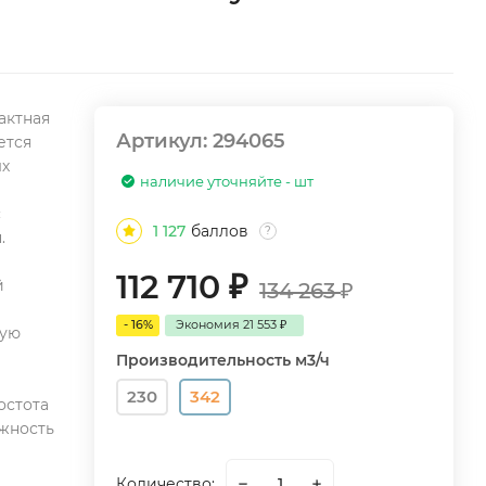
актная
Артикул:
294065
ется
ых
наличие уточняйте - шт
с
1 127
баллов
?
.
112 710
₽
й
134 263
₽
- 16%
Экономия
21 553
₽
ную
Производительность м3/ч
230
342
остота
ожность
Количество: