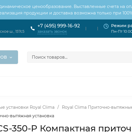
 динамическое ценообразование. Выставленные счета на оп
Реализация продукции и доставка возможна только при 100%
Режим р
+7 (495) 999-16-92
кое ш., 157с5
Пн-Пт 10:00
заказать звонок
РОВ
ОНДИЦИОНЕРЫ
ВЕНТИЛЯЦИЯ
ОТОПЛЕНИЕ
ЦИЯ
е установки Royal Clima
/
Royal Clima Приточно-вытяжны
очно-вытяжная установка​
 RCS-350-P Компактная прито