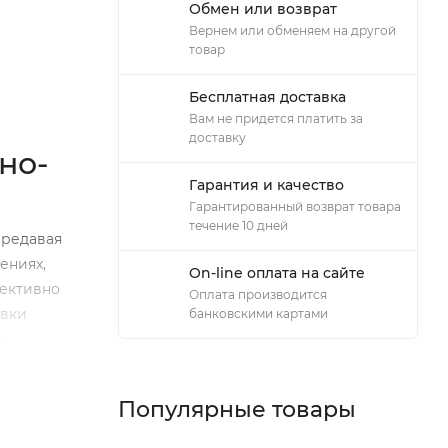
Обмен или возврат
Вернем или обменяем на другой
товар
Бесплатная доставка
Вам не придется платить за
доставку
но-
Гарантия и качество
Гарантированный возврат товара
течение 10 дней
ередавая
ениях,
On-line оплата на сайте
фективно
Оплата производится
овки
банковскими картами
и
ического
ьтрации,
Популярные товары
евать и
лько