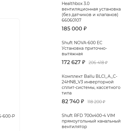
Healthbox 3.0
патками
вентиляционная установка
живания
(без датчиков и клапанов)
66060107
185 000
₽
авляется
Shuft NOVA-600 EC
Установка приточно-
вытяжная
172 627
₽
206 418
₽
Комплект Ballu BLCI_A_C-
24HN8_V3 инверторной
сплит-системы, кассетного
типа
82 740
₽
118 200
₽
Shuft RFD 700x400-4 VIM
S-600-P
прямоугольный канальный
вентилятор