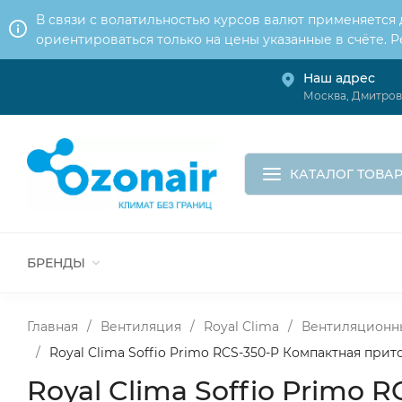
В связи с волатильностью курсов валют применяется
ориентироваться только на цены указанные в счёте. 
Наш адрес
О нас
Услуги
Москва, Дмитровс
Доставка и оплата
Обмен и возврат
Контакты
Корзина
КАТАЛОГ ТОВА
БРЕНДЫ
ВСЕ ДЛЯ МОНТАЖА И СЕРВИСА
К
ВОДОСНАБЖЕНИЕ
КАНАЛИЗА
Главная
/
Вентиляция
/
Royal Clima
/
Вентиляционны
/
Royal Clima Soffio Primo RCS-350-P Компактная прит
Royal Clima Soffio Primo