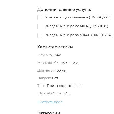
Дополнительные услуги:
Монтаж и пуско-наладка (+
16 906,50
₽
)
Выезд инженера до МКАД (+
7 500
₽
)
Выезд инженера за МКАД (1 км) (+
120
₽
)
Характеристики
Max, м³/ч:
342
Min-Max м³/ч:
150 — 342
Диаметр.:
150 мм
Нагрев:
нет
Тип.:
Приточно-вытяжная
Шум, дБ(А) 3м::
34,5
Смотреть все
Категории