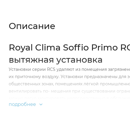
Описание
Характеристики
Отзывы (
Описание
Royal Clima Soffio Primo 
вытяжная установка
Установки серии RCS удаляют из помещения загрязненны
их приточному воздуху. Установки предназначены для
общественных зонах, помещениях лёгкой промышленно
вентилировать по- мещения при существовании ограни
можно легко монтировать непосредственно в обслужи
подробнее
вытяжным вентиляторами, приточным и вытяжным филь
управления с проводным пультом управления. Очистка
состоящей из предварительного фильтра класса очист
увлажнять приточный воздух, при этом спе- циальная 