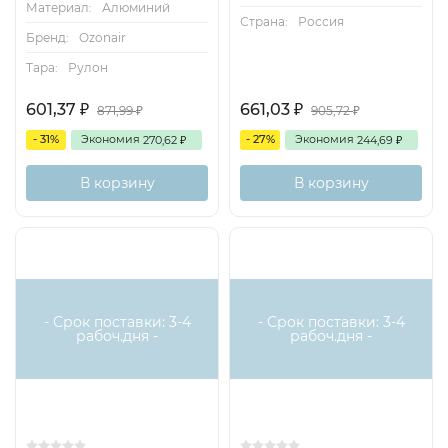
Материал:
Алюминий
Страна:
Россия
Бренд:
Ozonair
Тара:
Рулон
601,37
661,03
871,99
905,72
₽
₽
₽
₽
- 31%
Экономия
- 27%
Экономия
270,62
244,69
₽
₽
В корзину
В корзину
- Срок поставки: 3-4
- Срок поставки: 3-4
рабоч.дня -
рабоч.дня -