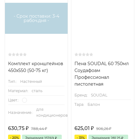
- Срок поставки: 3-4
рабоч.дня -
Комплект кронштейнов
Пена SOUDAL 60 750мл
450х550 (50-75 кг)
Соудафоам
Профессионал
Тип.:
Настенный
пистолетная
Материал:
сталь
Бренд:
SOUDAL
Цвет.:
Тара:
Балон
для
Назначение.:
кондиционеров
630,75
625,01
788,44
906,26
₽
₽
₽
₽
- 20%
Экономия
- 31%
Экономия
157,69
281,25
₽
₽