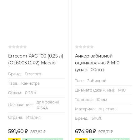
Errecom PAG 100 (0,25 л)
Анкер забивной
(OL6003.Q.P2) Масло
оцинкованный M10
(упак. 100шт)
Бренд:
Errecom
Тип.:
Забивной
Тара:
Канистра
Диаметр (дюйм, мм):
М10
Объем:
0.25 л
Толщина:
10 мм
для фреона
Назначение.:
R134A
Материал:
оц. сталь
Страна:
Италия
Бренд:
Shuft
591,60
674,98
857,82
978,71
₽
₽
₽
₽