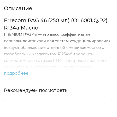
Описание
Errecom PAG 46 (250 мл) (OL6001.Q.P2)
R134a Масло
PREMIUM PAG 46 — это высокоэффективные
полиалкиленгликоли для систем кондиционирования
воздуха, обладающие отличной смешиваемостью с
газообразным хладагентом R1234yf и хорошей
совместимостью с газом R134a в широком диапазоне
концентраций и температур. Это приводит к
подробнее
превосходным смазочным свойствам и большей
эффективности система охлаждения. PREMIUM PAG 46
обладает пониженной гигроскопичностью по
Рекомендуем посмотреть
сравнению с обычным PAG, используемым с другими
хладагентами, кроме того, он обладает высокой
химической и термической стабильностью и
устойчивостью к гидролизу.