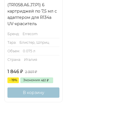
(TR1058.A6.J7.P1) 6
картриджей по 7,5 мл с
адаптером для R134а
UV-краситель
Бренд:
Errecom
Тара:
Блистер, Шприц
Объем:
0.075 л
Страна:
Италия
1 846
2 307
₽
₽
- 19%
Экономия
461
₽
В корзину
Описание
Характеристики
Отзывы (0)