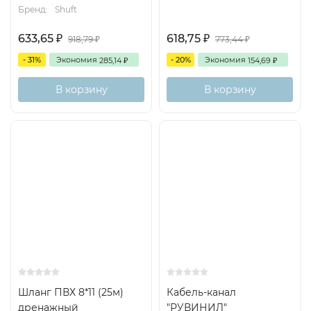
Бренд:
Shuft
633,65
618,75
918,79
773,44
₽
₽
₽
₽
- 31%
Экономия
- 20%
Экономия
285,14
154,69
₽
₽
В корзину
В корзину
Шланг ПВХ 8*11 (25м)
Кабель-канал
дренажный
"РУВИНИЛ"