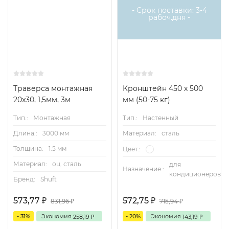
- Срок поставки: 3-4
рабоч.дня -
Траверса монтажная
Кронштейн 450 х 500
20x30, 1,5мм, 3м
мм (50-75 кг)
Тип.:
Монтажная
Тип.:
Настенный
Длина.:
3000 мм
Материал:
сталь
Толщина:
1.5 мм
Цвет.:
Материал:
оц. сталь
для
Назначение.:
кондиционеров
Бренд:
Shuft
573,77
572,75
831,96
715,94
₽
₽
₽
₽
- 31%
Экономия
- 20%
Экономия
258,19
143,19
₽
₽