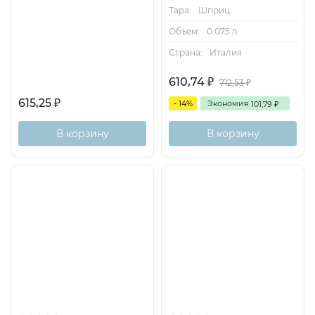
Тара:
Шприц
Объем:
0.075 л
Страна:
Италия
610,74
712,53
₽
₽
615,25
- 14%
Экономия
101,79
₽
₽
В корзину
В корзину