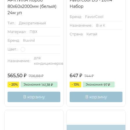
80х60х2000мм (белый)
Набор
24м уп
Бренд:
FavorCool
Тип.:
Декоративный
Назначение.:
В и К
Материал:
ПВХ
Страна:
Китай
Бренд:
Ruvinil
Цвет.:
для
Назначение.:
кондиционеров
565,50
647
706,88
744
₽
₽
₽
₽
- 20%
Экономия
- 13%
Экономия
141,38
97
₽
₽
В корзину
В корзину