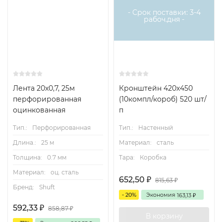
- Срок поставки: 3-4
рабоч.дня -
Лента 20x0,7, 25м
Кронштейн 420х450
перфорированная
(10компл/короб) 520 шт/
оцинкованная
п
Тип.:
Перфорированная
Тип.:
Настенный
Длина.:
25 м
Материал:
сталь
Толщина:
0.7 мм
Тара:
Коробка
Материал:
оц. сталь
652,50
815,63
₽
₽
Бренд:
Shuft
- 20%
Экономия
163,13
₽
592,33
858,87
₽
₽
В корзину