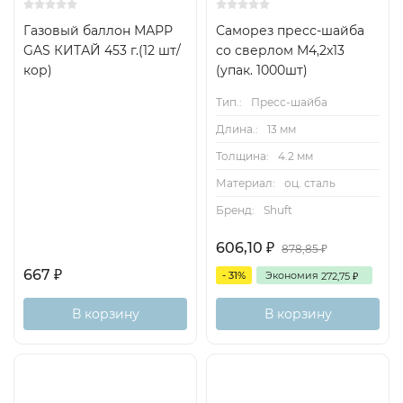
Газовый баллон МАРР
Саморез пресс-шайба
GAS КИТАЙ 453 г.(12 шт/
со сверлом М4,2x13
кор)
(упак. 1000шт)
Тип.:
Пресс-шайба
Длина.:
13 мм
Толщина:
4.2 мм
Материал:
оц. сталь
Бренд:
Shuft
606,10
878,85
₽
₽
667
- 31%
Экономия
272,75
₽
₽
В корзину
В корзину