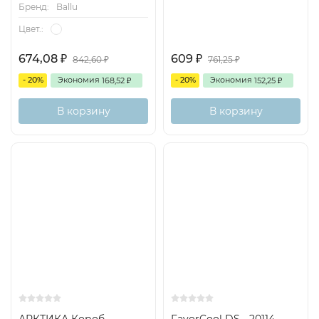
Бренд:
Ballu
Цвет.:
674,08
609
842,60
761,25
₽
₽
₽
₽
- 20%
Экономия
- 20%
Экономия
168,52
152,25
₽
₽
В корзину
В корзину
АРКТИКА Короб
FavorCool DS - 20114