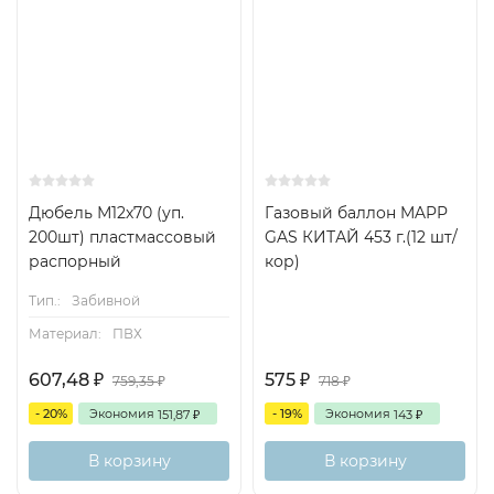
Дюбель М12х70 (уп.
Газовый баллон MAPP
200шт) пластмассовый
GAS КИТАЙ 453 г.(12 шт/
распорный
кор)
Тип.:
Забивной
Материал:
ПВХ
607,48
575
759,35
718
₽
₽
₽
₽
- 20%
Экономия
- 19%
Экономия
151,87
143
₽
₽
В корзину
В корзину