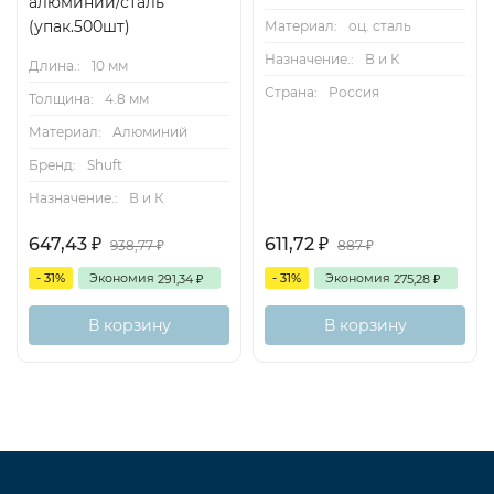
алюминий/сталь
(упак.500шт)
Материал:
оц. сталь
Назначение.:
В и К
Длина.:
10 мм
Страна:
Россия
Толщина:
4.8 мм
Материал:
Алюминий
Бренд:
Shuft
Назначение.:
В и К
647,43
611,72
938,77
887
₽
₽
₽
₽
- 31%
Экономия
- 31%
Экономия
291,34
275,28
₽
₽
В корзину
В корзину