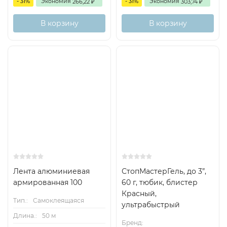
- 31%
Экономия
- 31%
Экономия
266,22
303,74
₽
₽
В корзину
В корзину
Лента алюминиевая
СтопМастерГель, до 3”,
армированная 100
60 г, тюбик, блистер
Красный,
Тип.:
Самоклеящаяся
ультрабыстрый
Длина.:
50 м
Бренд: