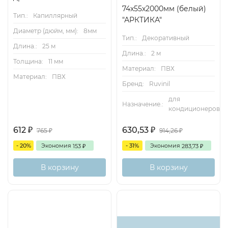
74х55х2000мм (белый)
Тип.:
Капиллярный
"АРКТИКА"
Диаметр (дюйм, мм):
8мм
Тип.:
Декоративный
Длина.:
25 м
Длина.:
2 м
Толщина:
11 мм
Материал:
ПВХ
Материал:
ПВХ
Бренд:
Ruvinil
для
Назначение.:
кондиционеров
612
630,53
765
914,26
₽
₽
₽
₽
- 20%
Экономия
- 31%
Экономия
153
283,73
₽
₽
В корзину
В корзину